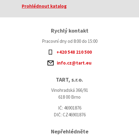
Prohlédnout katalog
Rychlý kontakt
Pracovní dny od 8:00 do 15:00
+420 548 210 500
info.cz@tart.eu
TART, s.r.o.
Vinohradská 366/91
618 00 Brno
IČ: 46901876
DIČ: CZ46901876
Nepřehlédněte