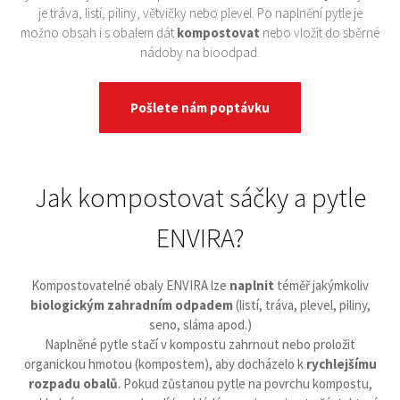
je tráva, listí, piliny, větvičky nebo plevel. Po naplnění pytle je
možno obsah i s obalem dát
kompostovat
nebo vložit do sběrné
nádoby na bioodpad.
Pošlete nám poptávku
Jak kompostovat sáčky a pytle
ENVIRA?
Kompostovatelné obaly ENVIRA lze
naplnit
téměř jakýmkoliv
biologickým zahradním odpadem
(listí, tráva, plevel, piliny,
seno, sláma apod.)
Naplněné pytle stačí v kompostu zahrnout nebo proložit
organickou hmotou (kompostem), aby docházelo k
rychlejšímu
rozpadu obalů
. Pokud zůstanou pytle na povrchu kompostu,