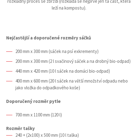
rozkladný proces se zbrzdí (rozkládá se nejprve jen ta část, která
leží na kompostu).
Nejčastější a doporučené rozměry sáčků
200 mm x 300 mm (sáček na psí exkrementy)
200 mm x 300 mm (2 l svačinový sáček a na drobný bio-odpad)
440 mm x 420 mm (10 l sáček na domáci bio-odpad)
400 mm x 600 mm (20 l sáček na větší množství odpadu nebo
jako vložka do odpadkového koše)
Doporučený rozměr pytle
700 mm x 1100 mm (120 l)
Rozměr tašky
240 + (2x100) x 500 mm (10 l taška)