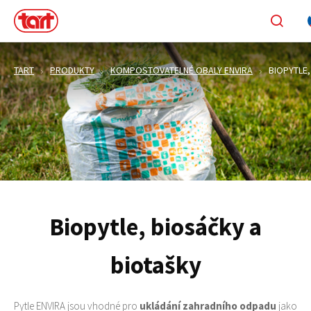
TART
PRODUKTY
KOMPOSTOVATELNÉ OBALY ENVIRA
BIOPYTLE,
Biopytle, biosáčky a
biotašky
Pytle ENVIRA jsou vhodné pro
ukládání zahradního odpadu
jako