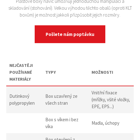
Plastové boxy navíc umožňují jednoduchou manipulaci a
skladování (stohování). Velkou výhodou těchto obalů (oproti KLT
boxům) je možnost jakkoli přizpůsobit jejich rozměry.
Pošlete nám poptávku
NEJČASTĚJI
POUŽÍVANÉ
TYPY
MOŽNOSTI
MATERIÁLY
Vnitřní fixace
Dutinkový
Box uzavřený ze
(mřížky, všité vložky,
polypropylen
všech stran
EPE, EPS...)
Box s víkem i bez
Madla, úchopy
víka
Box otevřený z