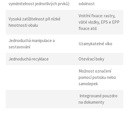
vyměnitelnost jednotlivých prvků)
odolnost
Vnitřní fixace: rastry,
Vysoká zatížitelnost při nízké
všité vložky, EPS e EPP
hmotnosti obalu
fixace atd.
Jednoduchá manipulace a
Uzamykatelné víko
sestavování
Jednoduchá recyklace
Otevírací boky
Možnost označení
pomocí potisku nebo
samolepek
Integrované pouzdro
na dokumenty