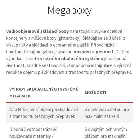
Megaboxy
Velkoobjemové skládací boxy
nahrazující obvykle ocelové
kontejnery a mřížové boxy (gitterboxy). Skládají se ze 3 částí: z
víka, palety a skládacího ochranného pláště. Při své nízké
hmotnosti mají megaboxy vysokou
nosnost a pevnost
. Dalšími
výhodami tohoto
vratného obalového systému
jsou dlouhá
životnost, snadné sestavování, jednoduchá manipulace a výrazná
redukce objemu při skladování a transportu prázdných přepravek.
VÝHODY SKLÁDATELNÝCH SYSTÉMŮ
MOŽNOSTI
MEGAPACK
Až o 80% menší objem při skladování
S ocelovou paletou pro
a transportu prázdných přepravek
maximální zatížení
Dlouhá životnost (rázově
S dvojitým ochranným
houževnaté materiály /
pláštěm pro maximální