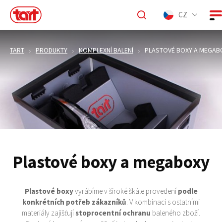
CZ
TART
PRODUKTY
KOMPLEXNÍ BALENÍ
PLASTOVÉ BOXY A MEGAB
Plastové boxy a megaboxy
Plastové boxy
vyrábíme v široké škále provedení
podle
konkrétních potřeb zákazníků
. V kombinaci s ostatními
materiály zajišťují
stoprocentní ochranu
baleného zboží.