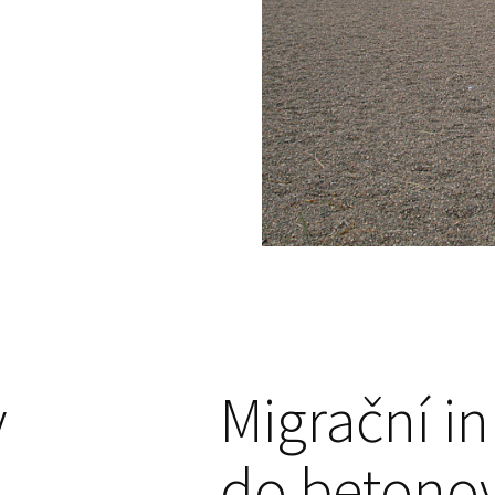
y
Migrační in
do betonov