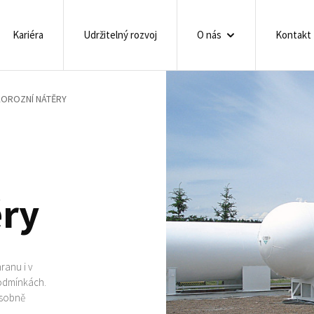
Kariéra
Udržitelný rozvoj
O nás
Kontakt
KOROZNÍ NÁTĚRY
ěry
ranu i v
podmínkách.
ásobně