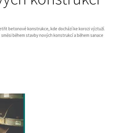
etřit betonové konstrukce, kde dochází ke korozi výztuží.
vé směsi během stavby nových konstrukcí a během sanace