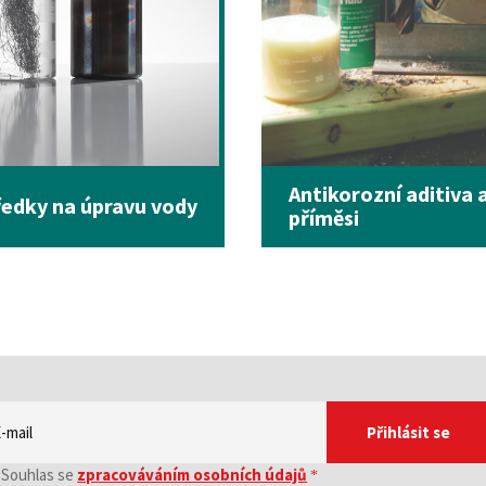
Antikorozní aditiva 
edky na úpravu vody
příměsi
Přihlásit se
Souhlas se
zpracováváním osobních údajů