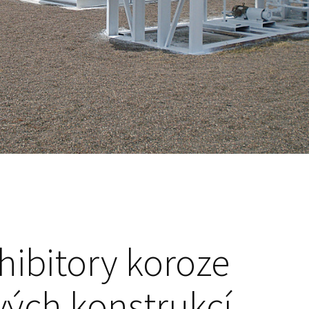
hibitory koroze
ých konstrukcí