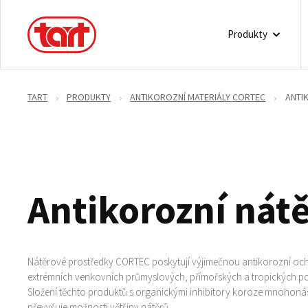
Produkty
TART
PRODUKTY
ANTIKOROZNÍ MATERIÁLY CORTEC
ANTI
Antikorozní nát
Nátěrové prostředky CORTEC poskytují výjimečnou antikorozní och
extrémních venkovních průmyslových, přímořských a tropických 
Složení těchto produktů s organickými inhibitory koroze mnohon
převyšuje možnosti většiny nátěrů.