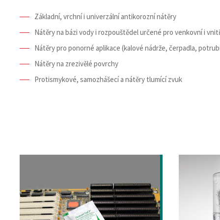
Základní, vrchní i univerzální antikorozní nátěry
Nátěry na bázi vody i rozpouštědel určené pro venkovní i vni
Nátěry pro ponorné aplikace (kalové nádrže, čerpadla, potrub
Nátěry na zrezivělé povrchy
Protismykové, samozhášecí a nátěry tlumící zvuk