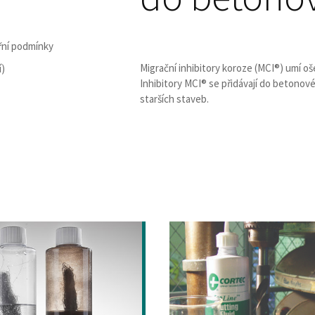
třní podmínky
Migrační inhibitory koroze (MCI®) umí oš
í)
Inhibitory MCI® se přidávají do betono
starších staveb.