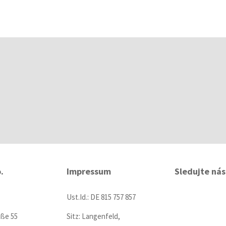
o.
Impressum
Sledujte nás
Ust.Id.: DE 815 757 857
aße 55
Sitz: Langenfeld,